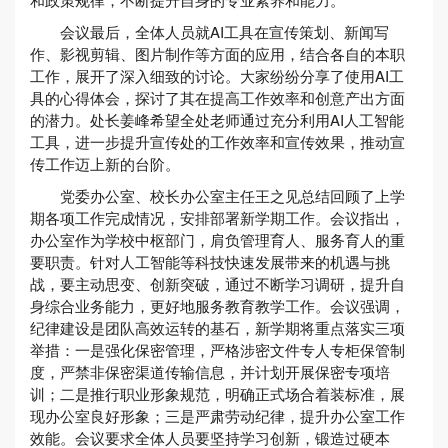
会议最后，全体人员就AI工具在宣传策划、新闻写
作、影视剪辑、图片制作等方面的应用，结合各自的本职
工作，展开了深入细致的讨论。大家纷纷分享了使用AI工
具的心得体会，探讨了其在提高工作效率和创意产出方面
的潜力。处长姜峰希望全处老师通过充分利用AI人工智能
工具，进一步提升宣传处的工作效率和宣传效果，推动宣
传工作迈上新的台阶。
党委办公室、校长办公室主任王之见总结回顾了上学
期各项工作完成情况，安排部署新学期工作。会议指出，
办公室作为学校中枢部门，肩负管理育人、服务育人的重
要职责。针对人工智能等科技快速发展带来的机遇与挑
战，要主动思变、创新突破，通过不断学习调研，提升自
身综合业务能力，更好地服务教育教学工作。会议强调，
纪律建设是团队高效运转的基石，新学期将重点落实三项
举措：一是强化保密管理，严格涉密文件专人专柜保管制
度，严禁非保密渠道传输信息，并计划开展保密专项培
训；二是推行职业形象规范，明确正式场合着装标准，展
现办公室良好形象；三是严肃劳动纪律，提升办公室工作
效能。会议要求全体人员要坚持学习创新，锻造过硬本