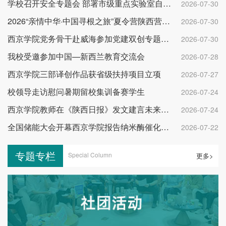
学校召开安全专题会 部署市级重点实验室自查工作
2026-07-30
2026“亲情中华·中国寻根之旅”夏令营陕西营开营
2026-07-30
西京学院党务骨干赴威海参加党建双创专题培训
2026-07-30
我校受邀参加中国—新西兰教育交流会
2026-07-28
西京学院三部译创作品获省级扶持项目立项
2026-07-27
校领导走访慰问暑期留校集训备赛学生
2026-07-24
西京学院教师在《陕西日报》发文建言未来产业布局
2026-07-24
全国储能大会开幕西京学院报告纳米酶催化进展
2026-07-22
专题专栏
Special Column
更多>