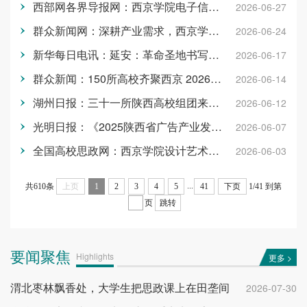
西部网各界导报网：西京学院电子信息学院：“党建红”引领“科技蓝”赋能高质量发展
2026-06-27
群众新闻网：深耕产业需求，西京学院新设两所特色学院
2026-06-24
新华每日电讯：延安：革命圣地书写蝶变答卷
2026-06-17
群众新闻：150所高校齐聚西京 2026年陕西省本科批次高考志愿填报咨询会火热举行
2026-06-14
湖州日报：​三十一所陕西高校组团来湖访企拓岗
2026-06-12
光明日报：《2025陕西省广告产业发展蓝皮书》在西京学院发布
2026-06-07
全国高校思政网：西京学院设计艺术学院：党建铸魂强思政 实践育人传文脉
2026-06-03
...
共610条
上页
1
2
3
4
5
41
下页
1/41
到第
页
跳转
要闻聚焦
Highlights
更多 >
渭北枣林飘香处，大学生把思政课上在田垄间
2026-07-30