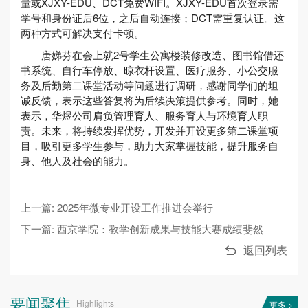
量或XJXY-EDU、DCT免费WIFI。XJXY-EDU首次登录需
学号和身份证后6位，之后自动连接；DCT需重复认证。这
两种方式可解决支付卡顿。
唐娣芬在会上就2号学生公寓楼装修改造、图书馆借还
书系统、自行车停放、晾衣杆设置、医疗服务、小公交服
务及后勤第二课堂活动等问题进行调研，感谢同学们的坦
诚反馈，表示这些答复将为后续决策提供参考。同时，她
表示，华煜公司肩负管理育人、服务育人与环境育人职
责。未来，将持续发挥优势，开发并开设更多第二课堂项
目，吸引更多学生参与，助力大家掌握技能，提升服务自
身、他人及社会的能力。
上一篇: 2025年微专业开设工作推进会举行
下一篇: 西京学院：教学创新成果与技能大赛成绩斐然
返回列表
要闻聚焦
Highlights
更多 >