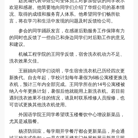
赵虎城代表华煜公司全体员工对参加会议的同学表示
欢迎和感谢。他简要地向同学们介绍了华煜公司的基本情
况、取得的成绩和服务育人体系。他希望同学们畅所欲
言，将在学习和生活中发现的问题及时反馈给公司。
参会的同学踊跃发言，在感谢后勤服务工作保障有力
的同时也反馈了一些自己和身边同学们对后勤工作的意见
和建议。
机械工程学院的王同学反馈，宿舍洗衣机动力不足、
洗衣效果欠佳。
王丽娟向同学们说明，学生宿舍洗衣机已历经四次更
新换代。自去年起，学校计划每年暑假为6栋公寓楼更换洗
衣机，预计三年内全部完成。王同学所在的14号公寓楼被
纳入今年更换计划，暑假后他就能用上新洗衣机。若目前
遇到洗衣效果不佳的情况，请及时联系维修人员报修，也
可尝试更换其他洗衣机使用。
外国语学院王同学希望璞玉楼餐饮中心增设新菜品，
尤其是减脂餐。
杨济防回应，每学期开学餐厅都会更新菜品，并会通
过三种方式告知：一是在璞玉楼东门外展板展示新菜品照