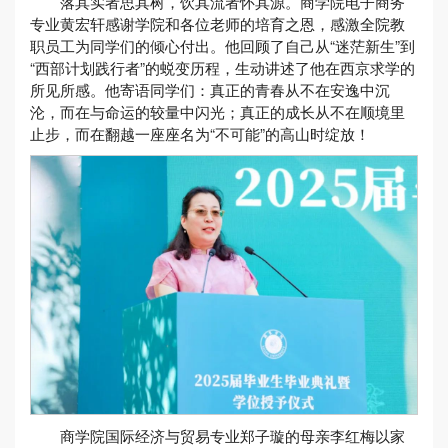
落其实者思其树，饮其流者怀其源。商学院电子商务
专业黄宏轩感谢学院和各位老师的培育之恩，感激全院教
职员工为同学们的倾心付出。他回顾了自己从“迷茫新生”到
“西部计划践行者”的蜕变历程，生动讲述了他在西京求学的
所见所感。他寄语同学们：真正的青春从不在安逸中沉
沦，而在与命运的较量中闪光；真正的成长从不在顺境里
止步，而在翻越一座座名为“不可能”的高山时绽放！
商学院国际经济与贸易专业郑子璇的母亲李红梅以家