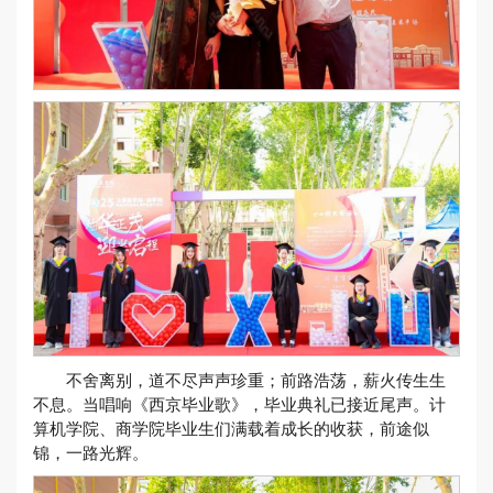
不舍离别，道不尽声声珍重；前路浩荡，薪火传生生
不息。当唱响《西京毕业歌》，毕业典礼已接近尾声。计
算机学院、商学院毕业生们满载着成长的收获，前途似
锦，一路光辉。