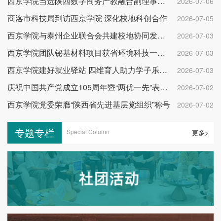
西京学院当选陕西数字商务产教融合副理事长单位
2026-07-06
商洛市科技局到访西京学院 深化校地科创合作
2026-07-05
西京学院与泰州企业联合会共建校地协同发展平台
2026-07-03
西京学院团队铋基材料项目获省环境科技一等奖
2026-07-03
西京学院建好就业驿站 四维育人助力学子乐业成才
2026-07-03
庆祝中国共产党成立105周年暨“两优一先”表彰大会举行
2026-07-02
西京学院党委荣膺“陕西省先进基层党组织”称号
2026-07-02
专题专栏
Special Column
更多>