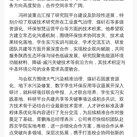
务方向高度契合，合作空间非常广阔。
冯祥波重点汇报了研究院平台建设及阶段性进展，特
别介绍了双碳技术研究所在工业废气治理、煤矸石等多级
资源化、环保智慧运营平台等方面的技术积累。他希望双
方建立常态化沟通机制，围绕环保技术协同攻关、技术成
果转化落地、学生实习实训与就业、学术交流互访、研发
团队共建等方面开展深度合作，实现校企双向赋能，共同
服务陕西生态环保与绿色低碳发展。研究院聚焦能源环境
功能材料、降碳-减污关键技术等前沿方向，其技术积淀与
中圣环境公司的业务需求高度吻合。
与会双方围绕大气污染精准治理、煤矸石固废资源
化、地下水污染修复、数字孪生环保应用等议题展开深入
研讨，就科研项目联合申报、人才联合培养、学生实习实
践基地、科研平台共建共享等关键事项达成初步共识。双
方技术骨干还结合行业最新技术需求、人才评价标准及课
程体系优化等内容进行了充分交流，为后续精准合作对接
奠定了基础。胥鹏海总经理表示，公司将尽快组织团队赴
西京学院实地考察，进一步细化合作方案，推动合作从单
点突破向多领域、深层次拓展，携手打造校企协同创新的