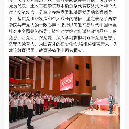
党员代表、土木工程学院范本硕分别代表获奖集体和个人
作了交流发言，分享了在校党委和基层党委的坚强领导
下，基层党组织发展和个人成长的感悟，坚定表达了西京
学院共产党人的一致心声：坚持以习近平新时代中国特色
社会主义思想为指导，铸牢对党绝对忠诚的政治品格，感
党恩、听党话、跟党走，深入学习贯彻习近平党建思想，
坚守为党育人、为国育才的初心使命,培根铸魂育新人，为
建设教育强国、教育强省作出西京贡献。