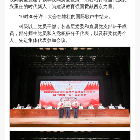
兴重任的时代新人，为建设教育强国贡献西京力量。
10时30分许，大会在雄壮的国际歌声中结束。
科级以上党员干部，各基层党委和直属党支部班子成
员，部分师生党员和入党积极分子代表，以及获奖优秀个
人、先进集体代表参加会议。