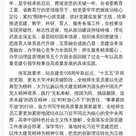
年，是学校承前启后、爬坡攻坚的关键一年。在省委教育
工委、省教育厅的坚强领导下，校党委牢牢把握政治核心
定位，紧扣“围绕中心抓党建、抓好党建促发展”主线，统筹
推进党建、教学、科研、育人、服务各项工作，全校事业
实现突破性、标志性进展。他从政治建设持续铸魂，理论
武装走深走实；基层组织固本强基，组织体系织密建强；
思政育人体系迭代升级，五育融合成效凸显；党建业务深
度融合，办学核心竞争力全面跃升；师生服务精准暖心，
办学治理提质增效等五个方面全面回顾了过去一年以高质
量党建引领学校事业高质量发展的具体实践。
张军政要求，站在建党105周年新起点、“十五五”开局
攻坚期、更名大学冲刺关键阶段，全校师生党员要以先进
典型为榜样，大力弘扬以伟大建党精神为源头的中国共产
党人精神谱系，践行“无私奉献、报国为民、挑战极限、追
求卓越”的西京精神，以“时时放心不下”的责任、“事事紧抓
不放”的行动，奋力书写学校高质量发展新篇章。全校师生
员工要更加紧密地团结在以习近平同志为核心的党中央周
围，高举中国特色社会主义伟大旗帜，全面落实全国党建
工作座谈会部署，深学笃行、落地转化习近平党建思想，
以伟大建党精神为精神引领，把党的创新理论转化为立德