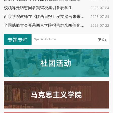
校领导走访慰问暑期留校集训备赛学生
2026-07-24
西京学院教师在《陕西日报》发文建言未来产业布局
2026-07-24
全国储能大会开幕西京学院报告纳米酶催化进展
2026-07-22
专题专栏
Special Column
更多>