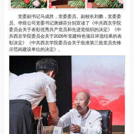
党委副书记马成胜，党委委员、副校长刘鹏，党委委
员、华煜公司党委书记唐娣芬分别宣读了《中共西京学院
委员会关于表彰优秀共产党员和先进党组织的决定》《中
共西京学院委员会关于2026年党建特色项目评选结果的表
彰决定》《中共西京学院委员会关于批准第三批党员先锋
示范岗建设单位的决定》。