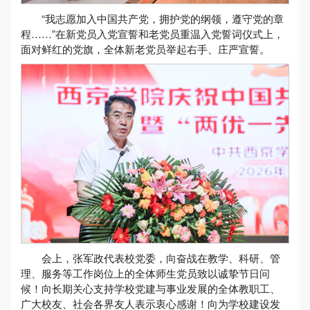
“我志愿加入中国共产党，拥护党的纲领，遵守党的章
程……”在新党员入党宣誓和老党员重温入党誓词仪式上，
面对鲜红的党旗，全体新老党员举起右手、庄严宣誓。
会上，张军政代表校党委，向奋战在教学、科研、管
理、服务等工作岗位上的全体师生党员致以诚挚节日问
候！向长期关心支持学校党建与事业发展的全体教职工、
广大校友、社会各界友人表示衷心感谢！向为学校建设发