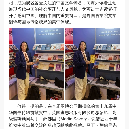
相，成为展区备受关注的中国文学译著，向海外读者生动
展现当代中国的社会变迁与人文风貌，为英语世界读者打
开了感知中国、理解中国的重要窗口，是外国语学院文学
翻译与国际传播成果的集中体现。
值得一提的是，在本届图博会同期揭晓的第十九届中
华图书特殊贡献奖中，英国查思出版有限公司总编辑、高
级编辑顾问马丁・萨佛里（Martin Savery）凭借近四十年
推动中英出版交流的卓越贡献获此殊荣。马丁・萨佛里先