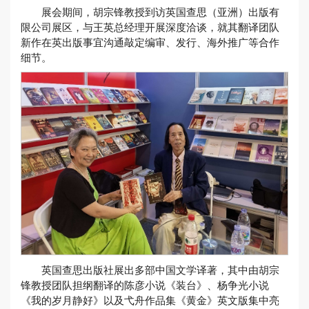
展会期间，胡宗锋教授到访英国查思（亚洲）出版有
限公司展区，与王英总经理开展深度洽谈，就其翻译团队
新作在英出版事宜沟通敲定编审、发行、海外推广等合作
细节。
英国查思出版社展出多部中国文学译著，其中由胡宗
锋教授团队担纲翻译的陈彦小说《装台》、杨争光小说
《我的岁月静好》以及弋舟作品集《黄金》英文版集中亮