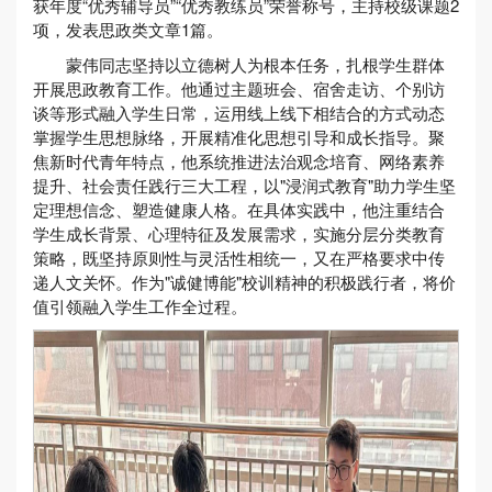
获年度“优秀辅导员”“优秀教练员”荣誉称号，主持校级课题2
项，发表思政类文章1篇。
蒙伟同志坚持以立德树人为根本任务，扎根学生群体
开展思政教育工作。他通过主题班会、宿舍走访、个别访
谈等形式融入学生日常，运用线上线下相结合的方式动态
掌握学生思想脉络，开展精准化思想引导和成长指导。聚
焦新时代青年特点，他系统推进法治观念培育、网络素养
提升、社会责任践行三大工程，以"浸润式教育"助力学生坚
定理想信念、塑造健康人格。在具体实践中，他注重结合
学生成长背景、心理特征及发展需求，实施分层分类教育
策略，既坚持原则性与灵活性相统一，又在严格要求中传
递人文关怀。作为"诚健博能"校训精神的积极践行者，将价
值引领融入学生工作全过程。