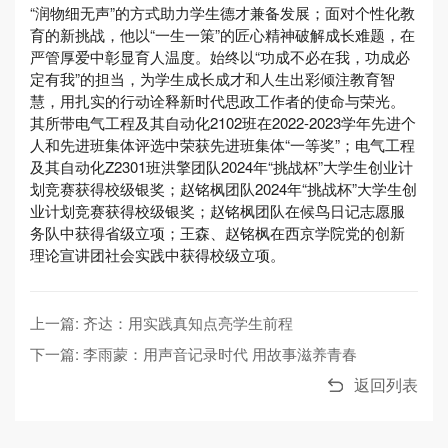
“润物细无声”的方式助力学生德才兼备发展；面对个性化教
育的新挑战，他以“一生一策”的匠心精神破解成长难题，在
严管厚爱中彰显育人温度。始终以“功成不必在我，功成必
定有我”的担当，为学生成长成才和人生出彩倾注教育智
慧，用扎实的行动诠释新时代思政工作者的使命与荣光。
其所带电气工程及其自动化2102班在2022-2023学年先进个
人和先进班集体评选中荣获先进班集体“一等奖”；电气工程
及其自动化Z2301班洪擎团队2024年“挑战杯”大学生创业计
划竞赛获得校级银奖；赵铭枫团队2024年“挑战杯”大学生创
业计划竞赛获得校级银奖；赵铭枫团队在候鸟日记志愿服
务队中获得省级立项；王森、赵铭枫在西京学院党的创新
理论宣讲团社会实践中获得校级立项。
上一篇: 齐达：用实践真知点亮学生前程
下一篇: 李雨蒙：用声音记录时代 用故事滋养青春
返回列表