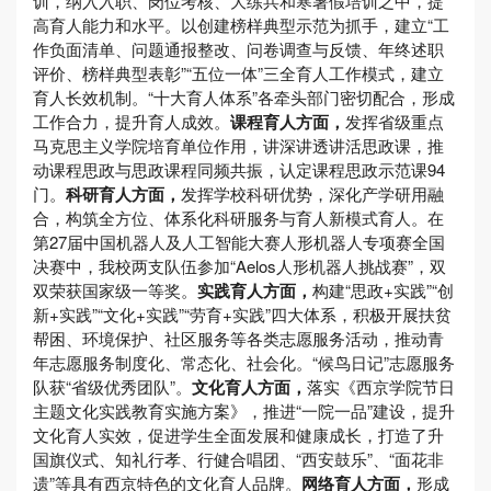
训，纳入入职、岗位考核、大练兵和寒暑假培训之中，提
高育人能力和水平。以创建榜样典型示范为抓手，建立“工
作负面清单、问题通报整改、问卷调查与反馈、年终述职
评价、榜样典型表彰”“五位一体”三全育人工作模式，建立
育人长效机制。“十大育人体系”各牵头部门密切配合，形成
工作合力，提升育人成效。
课程育人方面，
发挥省级重点
马克思主义学院培育单位作用，讲深讲透讲活思政课，推
动课程思政与思政课程同频共振，认定课程思政示范课94
门。
科研育人方面，
发挥学校科研优势，深化产学研用融
合，构筑全方位、体系化科研服务与育人新模式育人。在
第27届中国机器人及人工智能大赛人形机器人专项赛全国
决赛中，我校两支队伍参加“Aelos人形机器人挑战赛”，双
双荣获国家级一等奖。
实践育人方面，
构建“思政+实践”“创
新+实践”“文化+实践”“劳育+实践”四大体系，积极开展扶贫
帮困、环境保护、社区服务等各类志愿服务活动，推动青
年志愿服务制度化、常态化、社会化。“候鸟日记”志愿服务
队获“省级优秀团队”。
文化育人方面，
落实《西京学院节日
主题文化实践教育实施方案》，推进“一院一品”建设，提升
文化育人实效，促进学生全面发展和健康成长，打造了升
国旗仪式、知礼行孝、行健合唱团、“西安鼓乐”、“面花非
遗”等具有西京特色的文化育人品牌。
网络育人方面，
形成