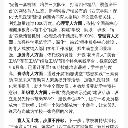
“完善一套机制、培养三支队伍、打造四种精品、覆盖全平
台”的网络育人生态。新华网客户端发布的《西京学院：深
化“大思政课”建设 创新协同育人格局》等文章备受关注，
浏览总量超过1000万次。
心理育人方面，
依托“全国高校心
理健康教育示范中心”优势，构建“学校—院系—班级—宿
舍”四级预警机制，心理危机干预成功率100%。
管理育人方
面，
加强科学规范管理，深化“一站式”师生服务中心建设，
将育人成效纳入部门学年工作考核，师生满意度明显增
强。
服务育人方面，
依托校内资源，开设“花田育人”“美食
工坊”“花艺工坊”“维修工坊”等8个特色实践平台，截至2025
年6月底，已累计开展146期技能培训课程，学生参与度
高。
资助育人方面，
通过开展“励志讲堂”“感恩实践”“三秦资
助 育见未来”资助育人素质提升等活动，加强思政引领，强
化素质提升，助力学生全面发展，有效培养受助学生责任
意识。
组织育人方面，
开展“党员先锋示范岗”建设活动，设
立党员先锋示范岗383个、建设单位46个，让每一名党员都
成为一面旗帜，让每一个岗位都成为一个堡垒，让党员先
锋示范岗成为学校一张亮丽的名片。
育人无止境，步履不停歇。
下一步，学校将持续深化
“三全育人”工作，落实好《西京学院贯彻落实〈新时代陕西