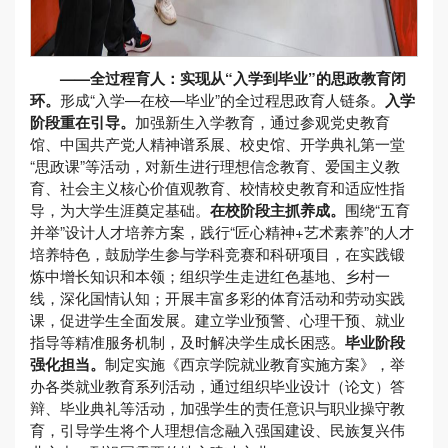
——全过程育人：实现从“入学到毕业”的思政教育闭
环。
形成“入学—在校—毕业”的全过程思政育人链条。
入学
阶段重在引导。
加强新生入学教育，通过参观党史教育
馆、中国共产党人精神谱系展、校史馆、开学典礼第一堂
“思政课”等活动，对新生进行理想信念教育、爱国主义教
育、社会主义核心价值观教育、校情校史教育和适应性指
导，为大学生涯奠定基础。
在校阶段主抓养成。
围绕“五育
并举”设计人才培养方案，践行“匠心精神+艺术素养”的人才
培养特色，鼓励学生参与学科竞赛和科研项目，在实践锻
炼中增长知识和本领；组织学生走进红色基地、乡村一
线，深化国情认知；开展丰富多彩的体育活动和劳动实践
课，促进学生全面发展。建立学业预警、心理干预、就业
指导等精准服务机制，及时解决学生成长困惑。
毕业阶段
强化担当。
制定实施《西京学院就业教育实施方案》，举
办各类就业教育系列活动，通过组织毕业设计（论文）答
辩、毕业典礼等活动，加强学生的责任意识与职业操守教
育，引导学生将个人理想信念融入强国建设、民族复兴伟