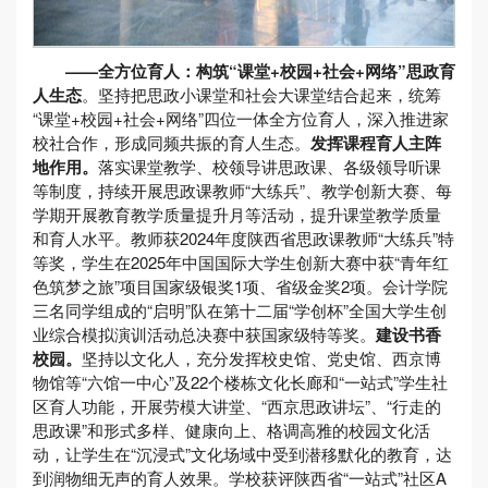
——全方位育人：构筑“课堂+校园+社会+网络”思政育
人生态
。坚持把思政小课堂和社会大课堂结合起来，统筹
“课堂+校园+社会+网络”四位一体全方位育人，深入推进家
校社合作，形成同频共振的育人生态。
发挥课程育人主阵
地作用。
落实课堂教学、校领导讲思政课、各级领导听课
等制度，持续开展思政课教师“大练兵”、教学创新大赛、每
学期开展教育教学质量提升月等活动，提升课堂教学质量
和育人水平。教师获2024年度陕西省思政课教师“大练兵”特
等奖，学生在2025年中国国际大学生创新大赛中获“青年红
色筑梦之旅”项目国家级银奖1项、省级金奖2项。会计学院
三名同学组成的“启明”队在第十二届“学创杯”全国大学生创
业综合模拟演训活动总决赛中获国家级特等奖。
建设书香
校园。
坚持以文化人，充分发挥校史馆、党史馆、西京博
物馆等“六馆一中心”及22个楼栋文化长廊和“一站式”学生社
区育人功能，开展劳模大讲堂、“西京思政讲坛”、“行走的
思政课”和形式多样、健康向上、格调高雅的校园文化活
动，让学生在“沉浸式”文化场域中受到潜移默化的教育，达
到润物细无声的育人效果。学校获评陕西省“一站式”社区A