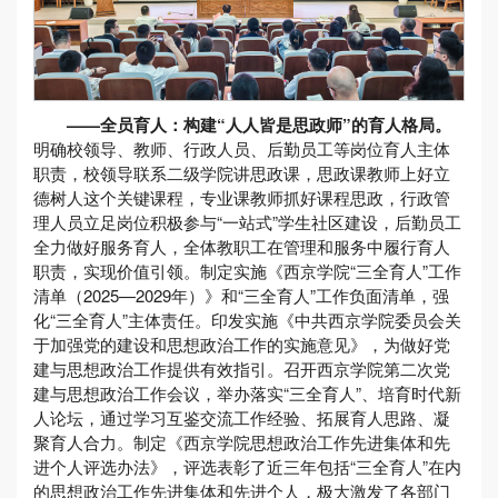
——全员育人：构建“人人皆是思政师”的育人格局。
明确校领导、教师、行政人员、后勤员工等岗位育人主体
职责，校领导联系二级学院讲思政课，思政课教师上好立
德树人这个关键课程，专业课教师抓好课程思政，行政管
理人员立足岗位积极参与“一站式”学生社区建设，后勤员工
全力做好服务育人，全体教职工在管理和服务中履行育人
职责，实现价值引领。制定实施《西京学院“三全育人”工作
清单（2025—2029年）》和“三全育人”工作负面清单，强
化“三全育人”主体责任。印发实施《中共西京学院委员会关
于加强党的建设和思想政治工作的实施意见》，为做好党
建与思想政治工作提供有效指引。召开西京学院第二次党
建与思想政治工作会议，举办落实“三全育人”、培育时代新
人论坛，通过学习互鉴交流工作经验、拓展育人思路、凝
聚育人合力。制定《西京学院思想政治工作先进集体和先
进个人评选办法》，评选表彰了近三年包括“三全育人”在内
的思想政治工作先进集体和先进个人，极大激发了各部门