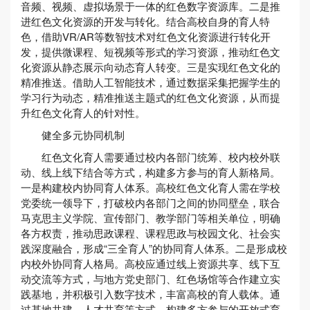
音频、视频、虚拟场景于一体的红色数字资源库。二是推
进红色文化资源的开发与转化。结合高校自身的育人特
色，借助VR/AR等数智技术对红色文化资源进行转化开
发，提供微课程、短视频等形式的学习资源，推动红色文
化资源从静态展示向动态育人转变。三是实现红色文化的
精准推送。借助人工智能技术，通过数据采集把握学生的
学习行为动态，精准推送主题式的红色文化资源，从而提
升红色文化育人的针对性。
健全多元协同机制
红色文化育人需要通过校内各部门统筹、校内校外联
动、线上线下结合等方式，构建多方参与的育人新格局。
一是构建校内协同育人体系。高校红色文化育人需在学校
党委统一领导下，打破校内各部门之间的协同壁垒，联合
马克思主义学院、宣传部门、教学部门等相关单位，明确
各方权责，推动思政课程、课程思政与校园文化、社会实
践深度融合，形成“三全育人”的协同育人体系。二是形成校
内校外协同育人格局。高校应通过线上资源共享、线下互
动交流等方式，与地方党史部门、红色场馆等合作建立实
践基地，并积极引入数字技术，丰富高校的育人载体。通
过基地共建、人才共育等方式，构建多方参与的开放式育