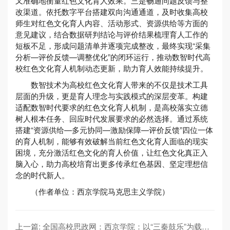
又准确地衡量红色文化育人效果。三是畅通问题反馈与整
改渠道。依托数字平台搭建双向沟通通道，及时收集高校
师生对红色文化育人内容、活动形式、资源供给等方面的
意见建议，结合数据研判结论与评价结果梳理育人工作的
短板不足，形成问题清单并逐项完成整改，最终实现“采集
分析—评价反馈—调整优化”的闭环运行，推动数智时代高
校红色文化育人机制动态更新，助力育人效能持续提升。
数智技术为高校红色文化育人带来的不仅是技术工具
层面的升级，更是育人理念与实践模式的深层变革。构建
适配数智时代要求的红色文化育人机制，是高校落实立德
树人根本任务、回应时代发展要求的必然选择。通过系统
搭建“资源供给—多元协同—激励保障—评价反馈”四位一体
的育人机制，能够有效破解当前红色文化育人面临的现实
困境，充分激活红色文化的育人价值，让红色文化真正入
脑入心，助力高校培育出更多传承红色基因、坚定理想信
念的时代新人。
（作者单位：西京学院马克思主义学院）
上一篇: 全国高校思政网：西京学院：以“三秦鼓乐”为载体，探索“匠心精神+艺术素 养”实践育人新路径