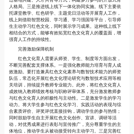
人格局。三是推进线上线下一体化协同实施。线下主要依
托课堂教学、红色研学、主题党日活动等开展育人工作，
线上则借助智慧校园、学习通、学习强国等平台，引导师
生主动学习红色文化，同时展示学习成果。这种线上线下
相结合的方式，能够有效拓宽红色文化育人的覆盖面，增
强育人工作的持续性。
完善激励保障机制
红色文化育人需要从师资、学生、制度等方面出发，
不断完善配套支撑体系。一是强化教师能力培育与育人成
效激励。要打造兼具红色文化素养与数智技术能力的师资
队伍，常态化开展红色文化理论研究与数智技术应用等相
关培训，持续提升教师专业能力。此外，将红色文化育人
成效纳入教师绩效考核与职称评审体系，充分激发教师参
与红色文化育人的积极性与主动性。二是激发学生的学习
动力。将大学生参与红色文化学习、实践活动的表现与综
合素质评价、评奖评优直接挂钩，调动学生的参与热情；
同时鼓励学生自主开展红色文化创作、宣讲、调研等活
动，对优秀成果进行表彰与宣传推广，充分尊重学生的主
体地位，推动学生从被动接受转向主动学习。三是完善红