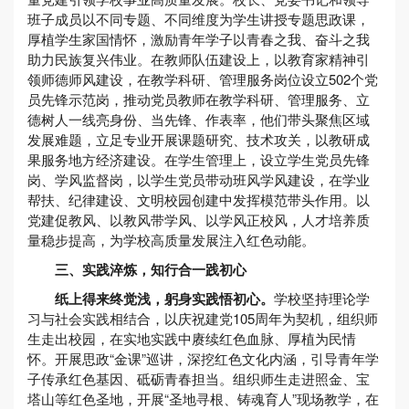
班子成员以不同专题、不同维度为学生讲授专题思政课，
厚植学生家国情怀，激励青年学子以青春之我、奋斗之我
助力民族复兴伟业。在教师队伍建设上，以教育家精神引
领师德师风建设，在教学科研、管理服务岗位设立502个党
员先锋示范岗，推动党员教师在教学科研、管理服务、立
德树人一线亮身份、当先锋、作表率，他们带头聚焦区域
发展难题，立足专业开展课题研究、技术攻关，以教研成
果服务地方经济建设。在学生管理上，设立学生党员先锋
岗、学风监督岗，以学生党员带动班风学风建设，在学业
帮扶、纪律建设、文明校园创建中发挥模范带头作用。以
党建促教风、以教风带学风、以学风正校风，人才培养质
量稳步提高，为学校高质量发展注入红色动能。
三、实践淬炼，知行合一践初心
纸上得来终觉浅，躬身实践悟初心。
学校坚持理论学
习与社会实践相结合，以庆祝建党105周年为契机，组织师
生走出校园，在实地实践中赓续红色血脉、厚植为民情
怀。开展思政“金课”巡讲，深挖红色文化内涵，引导青年学
子传承红色基因、砥砺青春担当。组织师生走进照金、宝
塔山等红色圣地，开展“圣地寻根、铸魂育人”现场教学，在