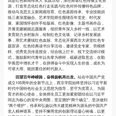
我是红色新闻传承人”实践活动，深挖斯诺红色传播文化资
源，打造常态化红色行走实践与红色对外传播特色品牌，
推动马克思主义新闻观培育、红色基因传承、专业技能训
练三者深度融合。艺术学院师生围绕百年党史、时代发
展、家国情怀创作手绘版画、红色影像、主题书画作品，
开展党建赋能志愿服务，组织青年深入乡村一线，以艺术
美育助力乡村振兴，绘制红色文化墙、记录乡村发展故
事，用艺术赓续红色血脉。常态化开展西京大讲堂红色专
题宣讲、红色经典读书分享活动，邀请党史专家、劳模榜
样、优秀党员传道授业，结合线上打卡、线下交流研讨模
式，激励新时代青年以先辈为榜样，砥砺进取意志，在勤
学善思中增长才干，在拼搏奋斗中实现人生价值，成长为
可堪大用、能担重任的时代新人。
回望百年峥嵘路，奋楫扬帆再出发。
站在中国共产党
成立105周年的全新节点上，西京学院始终坚持以习近平新
时代中国特色社会主义思想为指导，坚守为党育人、为国
育才的初心使命，全体师生员工更加紧密团结在以习近平
同志为核心的党中央周围，坚定拥护“两个确立”、坚决做到
“两个维护”，传承和弘扬以伟大建党精神为源头的中国共产
党人精神谱系，坚持不懈用党的创新理论凝心铸魂，以更