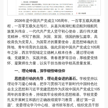
2026年是中国共产党成立105周年。一百零五载风雨兼
程，一百零五载矢志笃行。从嘉兴南湖红船启航到领航民
族复兴伟业，一代代共产党人坚守初心使命，践行伟大建
党精神，书写了救国、兴国、富国、强国的恢弘篇章。高
校肩负为党育人、为国育才的重要使命，是思想铸魂的主
阵地、青年培育的主战场。值此庆祝中国共产党成立105周
年之际，西京学院锚定立德树人根本任务，通过理论铸
魂、党建聚力、实践淬炼、青春逐梦等活动，厚植爱党情
怀、凝聚师生力量，以实干担当推动学校高质量发展。
一、理论铸魂，深学细悟铸信仰
思想是行动的先导，理论是奋进的基石。
学校坚持以
理论学习凝心铸魂，把学习贯彻习近平新时代中国特色社
会主义思想和习近平党建思想作为庆祝中国共产党成立105
周年的首要任务，持续筑牢全校师生思想根基。学校党委
扎实开展树立和践行正确政绩观学习教育，通过“第一议
题”、党委理论学习中心组、读书班等形式，组织党员干部