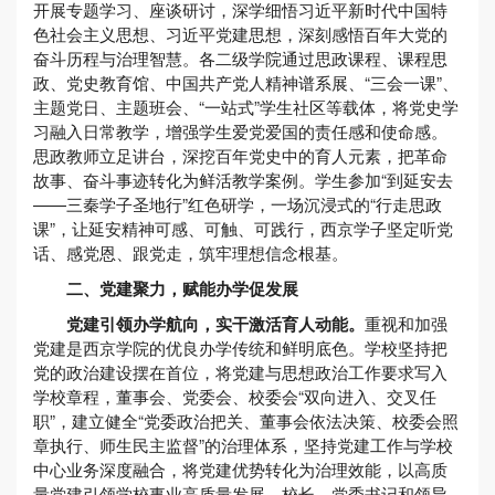
开展专题学习、座谈研讨，深学细悟习近平新时代中国特
色社会主义思想、习近平党建思想，深刻感悟百年大党的
奋斗历程与治理智慧。各二级学院通过思政课程、课程思
政、党史教育馆、中国共产党人精神谱系展、“三会一课”、
主题党日、主题班会、“一站式”学生社区等载体，将党史学
习融入日常教学，增强学生爱党爱国的责任感和使命感。
思政教师立足讲台，深挖百年党史中的育人元素，把革命
故事、奋斗事迹转化为鲜活教学案例。学生参加“到延安去
——三秦学子圣地行”红色研学，一场沉浸式的“行走思政
课”，让延安精神可感、可触、可践行，西京学子坚定听党
话、感党恩、跟党走，筑牢理想信念根基。
二、党建聚力，赋能办学促发展
党建引领办学航向，实干激活育人动能。
重视和加强
党建是西京学院的优良办学传统和鲜明底色。学校坚持把
党的政治建设摆在首位，将党建与思想政治工作要求写入
学校章程，董事会、党委会、校委会“双向进入、交叉任
职”，建立健全“党委政治把关、董事会依法决策、校委会照
章执行、师生民主监督”的治理体系，坚持党建工作与学校
中心业务深度融合，将党建优势转化为治理效能，以高质
量党建引领学校事业高质量发展。校长、党委书记和领导