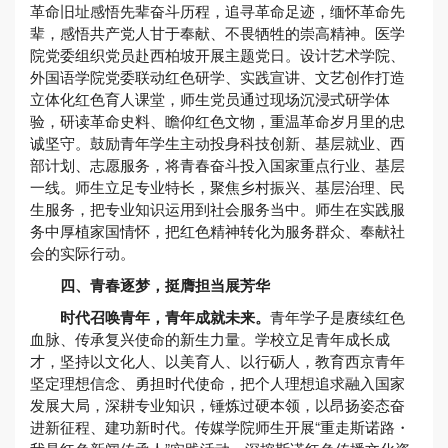
革命旧址感悟先辈奋斗历程，追寻革命足迹，缅怀革命先
辈，感悟共产党人甘于奉献、不畏牺牲的崇高精神。医学
院党委组织党员赴西柏坡开展主题党日。设计艺术学院、
外国语学院党委联动红色研学、实践宣讲、文艺创作打造
立体化红色育人课堂，师生党员通过现场沉浸式研学体
验，研读革命史料、瞻仰红色文物，重温革命岁月里的忠
诚坚守。鼓励青年学生主动投身科技创新、基层就业、西
部计划、志愿服务，将青春奋斗投入国家重点行业、基层
一线。师生立足专业特长，聚焦乡村振兴、基层治理、民
生服务，把专业知识运用到社会服务当中。师生在实践服
务中厚植家国情怀，把红色精神转化为服务群众、奉献社
会的实际行动。
四、青春逐梦，挺膺担当展芳华
时代召唤青年，青年成就未来。
青年学子是赓续红色
血脉、传承复兴使命的新生力量。学校立足青年成长成
才，坚持以文化人、以美育人、以行砺人，教育西京青年
坚定理想信念、勇担时代使命，把个人理想追求融入国家
发展大局，深耕专业知识，锤炼过硬本领，以昂扬姿态奋
进新征程、建功新时代。传媒学院师生开展“重走斯诺路・