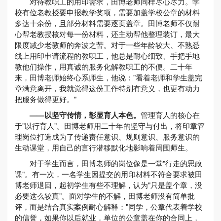
对待教职工的用印需求，田博老师同样尽心尽力。学
校有位老教授要申报教学奖项，需要加盖学校公章的材料
多达十余份，且部分材料需要逐页盖章。田博老师不仅耐
心帮老教授核对每一份材料，还主动帮他整理装订，最大
限度减少老教师的奔波之苦。对于一些年龄较大、不熟悉
线上用印申请流程的教职工，他总是耐心细致、手把手地
教他们操作，用真诚的服务化解教职工的不便。二十年
来，田博老师始终心系师生，他说："看着老师和学生盖完
章满意离开，我就觉得这份工作特别有意义，也更有动力
把服务做得更好。"
——
以坚守传情，彰显育人本色
。
管理育人的核心在
于"以行育人"。田博老师用二十年的坚守与付出，将印章管
理岗位打造成为了传递责任意识、规则意识、服务意识的
生动课堂，用自己的言行潜移默化地影响着周围师生。
对于学生而言，田博老师的岗位像是一堂"行走的思政
课"。有一次，一名学生因提交的用印材料不符合要求被田
博老师退回，起初学生有些不理解，认为"只是盖个章，没
必要这么较真"。面对学生的不解，田博老师没有简单批
评，而是结合真实案例耐心解释："同学，公章代表着学校
的信誉，如果你以后就业，单位的公章盖在你的合同上，