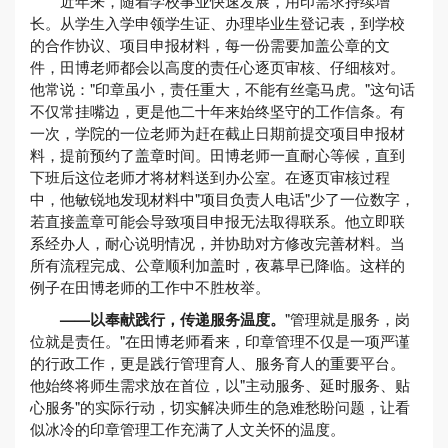
近年来，随着学校事业快速发展，用印需求持续增
长。从学生入学申领学生证、办理毕业生登记表，到学校
的合作协议、项目申报材料，每一份需要加盖公章的文
件，田博老师都会以高度的责任心逐页审核、仔细核对。
他常说："印章虽小，责任重大，不能有丝毫马虎。"这句话
不仅常挂嘴边，更是他二十年来始终坚守的工作信条。有
一次，学院的一位老师为赶在截止日期前提交项目申报材
料，提前预约了盖章时间。田博老师一直耐心等候，直到
下班后这位老师才将材料送到办公室。在逐页审核过程
中，他敏锐地发现材料中"项目负责人电话"少了一位数字，
若直接盖章可能会导致项目申报无法取得联系。他立即联
系经办人，耐心说明情况，并协助对方修改完善材料。当
所有流程完成、公章顺利加盖时，夜幕早已降临。这样的
例子在田博老师的工作中不胜枚举。
——
以奉献践行，传递服务温度
。
"管理就是服务，岗
位就是责任。"在田博老师看来，印章管理不仅是一项严谨
的行政工作，更是践行管理育人、服务育人的重要平台。
他始终将师生需求放在首位，以"主动服务、延时服务、贴
心服务"的实际行动，切实解决师生的急难愁盼问题，让看
似冰冷的印章管理工作充满了人文关怀的温度。