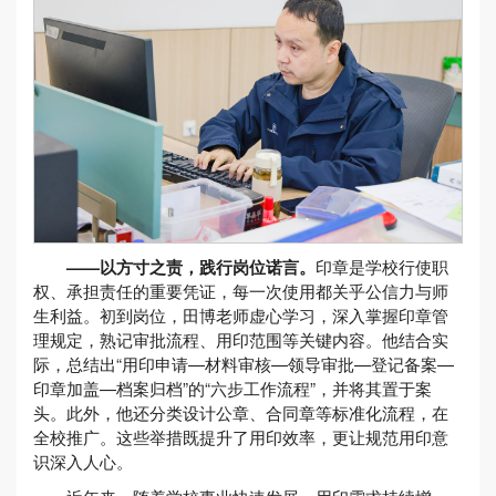
——
以方寸之责，践行岗位诺言
。
印章是学校行使职
权、承担责任的重要凭证，每一次使用都关乎公信力与师
生利益。初到岗位，田博老师虚心学习，深入掌握印章管
理规定，熟记审批流程、用印范围等关键内容。他结合实
际，总结出“用印申请—材料审核—领导审批—登记备案—
印章加盖—档案归档”的“六步工作流程”，并将其置于案
头。此外，他还分类设计公章、合同章等标准化流程，在
全校推广。这些举措既提升了用印效率，更让规范用印意
识深入人心。