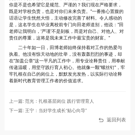
你是不是也希望它是规范、严谨的？我们现在严格要求，
既是对学校负责，也是对你们未来负责。"一番推心置腹的
话语让学生恍然大悟，主动修改完善了材料。令人感动的
是，这名学生在毕业离校前专门向田老师道别，他说："田
老师让我明白，'严谨'不是刻板，而是对自己、对他人、对
责任的尊重，这将是我未来工作中最宝贵的财富。"
二十年如一日，田博老师始终保持着对工作的热爱与
执着。他没有惊天动地的壮举，没有轰轰烈烈的事迹，却
在"加盖公章"这一平凡的工作中，用专业诠释责任，用奉献
传递温暖，用坚守践行育人初心。他就像一颗"螺丝钉"，牢
牢扎根在自己的岗位上，默默发光发热，以实际行动诠释
着新时代教育管理工作者的价值追求。
上一篇: 范光：扎根基层岗位 践行管理育人
下一篇: 王宁：当好学生成长“贴心向导”
返回列表