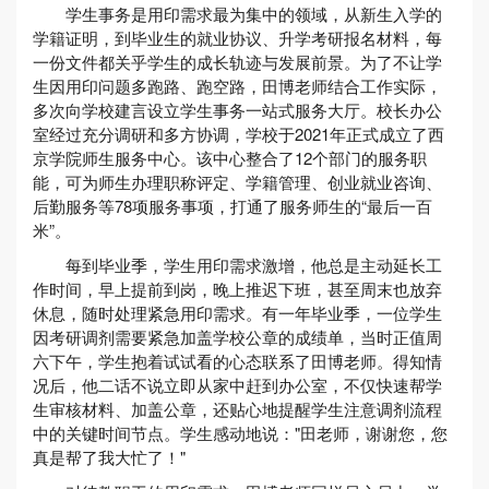
学生事务是用印需求最为集中的领域，从新生入学的
学籍证明，到毕业生的就业协议、升学考研报名材料，每
一份文件都关乎学生的成长轨迹与发展前景。为了不让学
生因用印问题多跑路、跑空路，田博老师结合工作实际，
多次向学校建言设立学生事务一站式服务大厅。校长办公
室经过充分调研和多方协调，学校于2021年正式成立了西
京学院师生服务中心。该中心整合了12个部门的服务职
能，可为师生办理职称评定、学籍管理、创业就业咨询、
后勤服务等78项服务事项，打通了服务师生的“最后一百
米”。
每到毕业季，学生用印需求激增，他总是主动延长工
作时间，早上提前到岗，晚上推迟下班，甚至周末也放弃
休息，随时处理紧急用印需求。有一年毕业季，一位学生
因考研调剂需要紧急加盖学校公章的成绩单，当时正值周
六下午，学生抱着试试看的心态联系了田博老师。得知情
况后，他二话不说立即从家中赶到办公室，不仅快速帮学
生审核材料、加盖公章，还贴心地提醒学生注意调剂流程
中的关键时间节点。学生感动地说："田老师，谢谢您，您
真是帮了我大忙了！"