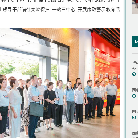
强化实干担当，确保学习教育走深走实、见行见效，6月11
上领导干部前往秦岭保护“一站三中心”开展廉政警示教育活
推
办
西
四
西