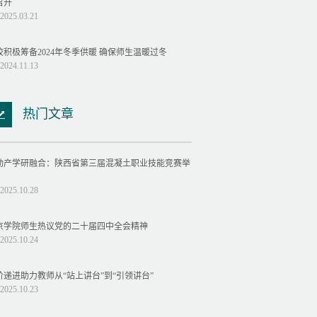
召开
2025.03.21
校积极筹备2024年冬季供暖 确保师生温暖过冬
2024.11.13
热门文章
动产学研融合：陕西省第三届混凝土职业技能竞赛举
2025.10.28
京学院师生热议党的二十届四中全会精神
2025.10.24
阶递进助力教师从“站上讲台”到“引领讲台”
2025.10.23