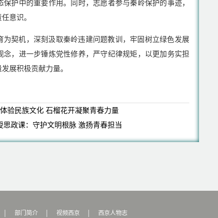
态保护中的重要作用。同时，志愿者参与秦岭保护的事迹，
责任意识。
育为契机，深刻汲取秦岭违建问题教训，牢固树立绿色发展
观念，进一步锤炼党性修养，严守纪律规矩，以更加务实担
量发展积极贡献力量。
体验民族文化 石榴花开凝聚青春力量
授思政课：守护文明根脉 激扬青春担当
│
部门简介
│
视频西京
│
西京人物志