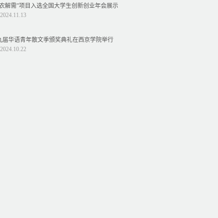
益农解需”项目入选全国大学生创新创业年会展示
2024.11.13
九届华语青年散文季颁奖典礼在西京学院举行
2024.10.22