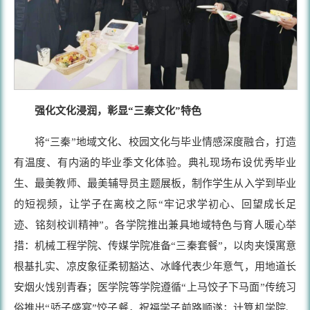
强化文化浸润，彰显“三秦文化”特色
将“三秦”地域文化、校园文化与毕业情感深度融合，打造
有温度、有内涵的毕业季文化体验。典礼现场布设优秀毕业
生、最美教师、最美辅导员主题展板，制作学生从入学到毕业
的短视频，让学子在离校之际“牢记求学初心、回望成长足
迹、铭刻校训精神”。各学院推出兼具地域特色与育人暖心举
措：机械工程学院、传媒学院准备“三秦套餐”，以肉夹馍寓意
根基扎实、凉皮象征柔韧豁达、冰峰代表少年意气，用地道长
安烟火饯别青春；医学院等学院遵循“上马饺子下马面”传统习
俗推出“骄子盛宴”饺子餐，祝福学子前路顺遂；计算机学院、