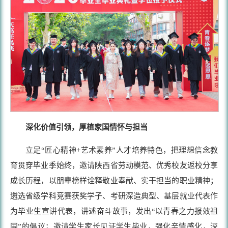
深化价值引领，厚植家国情怀与担当
立足“匠心精神+艺术素养”人才培养特色，把理想信念教
育贯穿毕业季始终，邀请陕西省劳动模范、优秀校友返校分享
成长历程，以朋辈榜样诠释敬业奉献、实干担当的职业精神；
遴选省级学科竞赛获奖学子、考研深造典型、基层就业代表作
为毕业生宣讲代表，讲述奋斗故事，发出“以青春之力报效祖
国”的倡议；邀请学生家长见证学生毕业，强化亲情感化，深