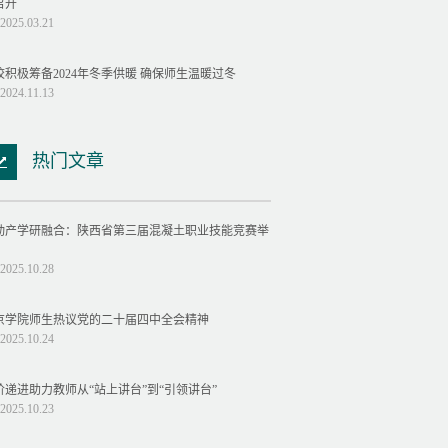
召开
2025.03.21
校积极筹备2024年冬季供暖 确保师生温暖过冬
2024.11.13
热门文章
动产学研融合：陕西省第三届混凝土职业技能竞赛举
2025.10.28
京学院师生热议党的二十届四中全会精神
2025.10.24
阶递进助力教师从“站上讲台”到“引领讲台”
2025.10.23