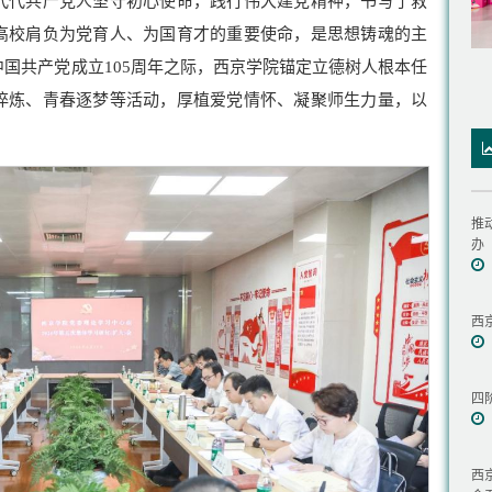
代代共产党人坚守初心使命，践行伟大建党精神，书写了救
高校肩负为党育人、为国育才的重要使命，是思想铸魂的主
国共产党成立105周年之际，西京学院锚定立德树人根本任
淬炼、青春逐梦等活动，厚植爱党情怀、凝聚师生力量，以
推
办
西
四
西