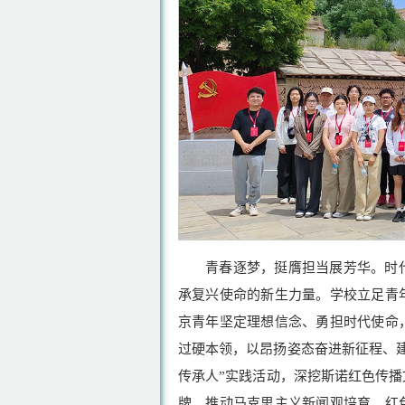
青春逐梦，挺膺担当展芳华。时
承复兴使命的新生力量。学校立足青
京青年坚定理想信念、勇担时代使命
过硬本领，以昂扬姿态奋进新征程、
传承人”实践活动，深挖斯诺红色传
牌，推动马克思主义新闻观培育、红