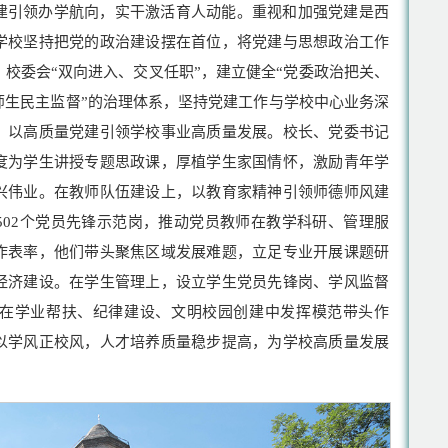
建引领办学航向，实干激活育人动能。重视和加强党建是西
学校坚持把党的政治建设摆在首位，将党建与思想政治工作
校委会“双向进入、交叉任职”，建立健全“党委政治把关、
师生民主监督”的治理体系，坚持党建工作与学校中心业务深
，以高质量党建引领学校事业高质量发展。校长、党委书记
度为学生讲授专题思政课，厚植学生家国情怀，激励青年学
兴伟业。在教师队伍建设上，以教育家精神引领师德师风建
502个党员先锋示范岗，推动党员教师在教学科研、管理服
作表率，他们带头聚焦区域发展难题，立足专业开展课题研
经济建设。在学生管理上，设立学生党员先锋岗、学风监督
在学业帮扶、纪律建设、文明校园创建中发挥模范带头作
以学风正校风，人才培养质量稳步提高，为学校高质量发展