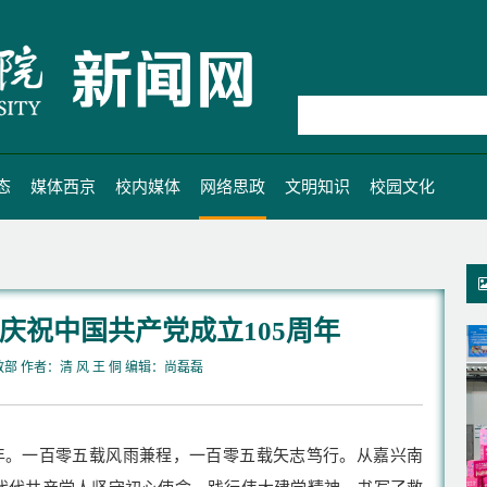
态
媒体西京
校内媒体
网络思政
文明知识
校园文化
庆祝中国共产党成立105周年
教部 作者：清 风 王 侗 编辑：尚磊磊
5周年。一百零五载风雨兼程，一百零五载矢志笃行。从嘉兴南