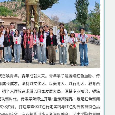
代召唤青年，青年成就未来。青年学子是赓续红色血脉、传
年成长成才，坚持以文化人、以美育人、以行砺人，教育西
，把个人理想追求融入国家发展大局，深耕专业知识，锤炼
建功新时代。传媒学院师生开展“重走斯诺路・我是红色新闻
播文化资源，打造常态化红色行走实践与红色对外传播特色品
色基因传承、专业技能训练三者深度融合。艺术学院师生围