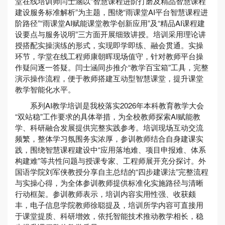
堂在线培训师闫士涵以“智慧课程进阶打磨及精品智慧课程
建设服务标准解析”为主题，围绕“雨课堂AI平台智慧课程进
阶路径”“雨课堂AI赋能课堂教学创新应用”及“精品AI课程建
设要点与服务说明”三方面开展细致讲授。培训采用理论讲
授搭配实操演练的形式，实现即学即练、融会贯通。实操
环节，学堂在线工程师康朝晖现场值守，针对教师平台操
作疑问逐一答疑。闫士涵同步推介“教学百宝箱”工具，完整
演示操作流程，便于教师搭建互动型智慧课堂，提升课堂
教学智能化水平。
系列AI教学培训是我校落实2026年本科教育教学大会
“双站稳”工作要求的具体举措，为全校教师探索AI赋能教
学、科研融合发展提供完整实践参考。培训现场互动交流
频繁，整体学习氛围务实浓厚，参训教师结合自身建课实
践，围绕智慧课程建设中“应用落地难、项目申报难、体系
构建难”等共性问题与授课专家、工程师展开充分探讨。外
国语学院刘军侠教授分享自主总结的“四步建课法”完整流程
与实操心得，为全体参训教师提供标准化实施路径与清晰
行动框架。参训教师表示，培训内容实用性强、收获颇
丰，电子信息学院教师徐聪提及，培训所学内容可直接用
于课堂提质、科研增效，依托智能技术推动教学相长，稳