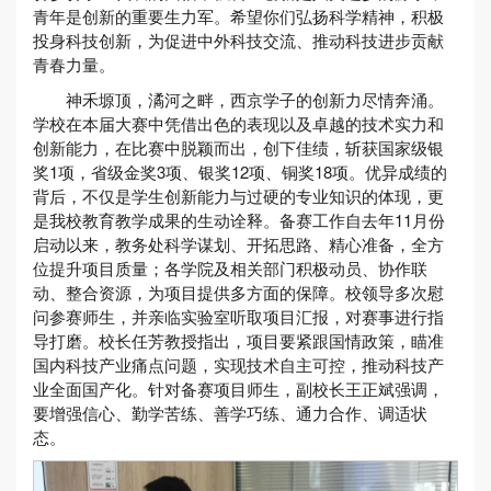
青年是创新的重要生力军。希望你们弘扬科学精神，积极
投身科技创新，为促进中外科技交流、推动科技进步贡献
青春力量。
神禾塬顶，潏河之畔，西京学子的创新力尽情奔涌。
学校在本届大赛中凭借出色的表现以及卓越的技术实力和
创新能力，在比赛中脱颖而出，创下佳绩，斩获国家级银
奖1项，省级金奖3项、银奖12项、铜奖18项。优异成绩的
背后，不仅是学生创新能力与过硬的专业知识的体现，更
是我校教育教学成果的生动诠释。备赛工作自去年11月份
启动以来，教务处科学谋划、开拓思路、精心准备，全方
位提升项目质量；各学院及相关部门积极动员、协作联
动、整合资源，为项目提供多方面的保障。校领导多次慰
问参赛师生，并亲临实验室听取项目汇报，对赛事进行指
导打磨。校长任芳教授指出，项目要紧跟国情政策，瞄准
国内科技产业痛点问题，实现技术自主可控，推动科技产
业全面国产化。针对备赛项目师生，副校长王正斌强调，
要增强信心、勤学苦练、善学巧练、通力合作、调适状
态。