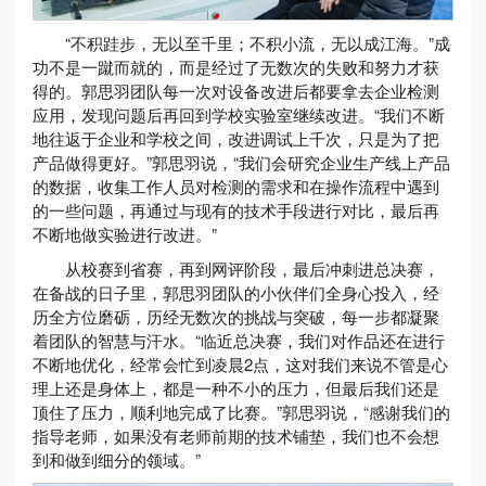
“不积跬步，无以至千里；不积小流，无以成江海。”成
功不是一蹴而就的，而是经过了无数次的失败和努力才获
得的。郭思羽团队每一次对设备改进后都要拿去企业检测
应用，发现问题后再回到学校实验室继续改进。“我们不断
地往返于企业和学校之间，改进调试上千次，只是为了把
产品做得更好。”郭思羽说，“我们会研究企业生产线上产品
的数据，收集工作人员对检测的需求和在操作流程中遇到
的一些问题，再通过与现有的技术手段进行对比，最后再
不断地做实验进行改进。”
从校赛到省赛，再到网评阶段，最后冲刺进总决赛，
在备战的日子里，郭思羽团队的小伙伴们全身心投入，经
历全方位磨砺，历经无数次的挑战与突破，每一步都凝聚
着团队的智慧与汗水。“临近总决赛，我们对作品还在进行
不断地优化，经常会忙到凌晨2点，这对我们来说不管是心
理上还是身体上，都是一种不小的压力，但最后我们还是
顶住了压力，顺利地完成了比赛。”郭思羽说，“感谢我们的
指导老师，如果没有老师前期的技术铺垫，我们也不会想
到和做到细分的领域。”