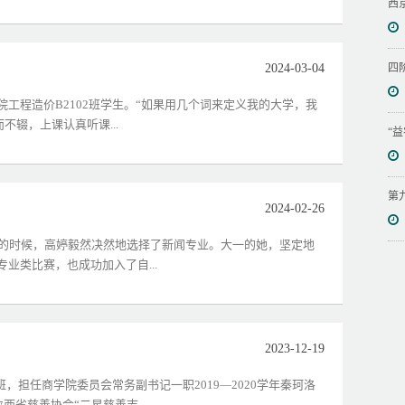
西
2024-03-04
四
工程造价B2102班学生。“如果用几个词来定义我的大学，我
而不辍，上课认真听课...
“
第
2024-02-26
志愿的时候，高婷毅然决然地选择了新闻专业。大一的她，坚定地
业类比赛，也成功加入了自...
2023-12-19
班，担任商学院委员会常务副书记一职2019—2020学年秦珂洛
西省慈善协会“二星慈善志...