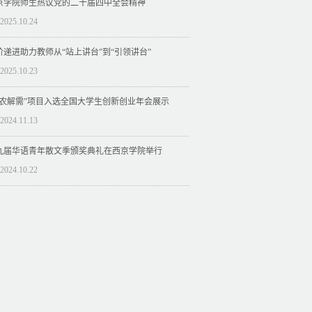
京学院师生热议党的二十届四中全会精神
2025.10.24
阶递进助力教师从“站上讲台”到“引领讲台”
2025.10.23
益农解需”项目入选全国大学生创新创业年会展示
2024.11.13
九届华语青年散文季颁奖典礼在西京学院举行
2024.10.22