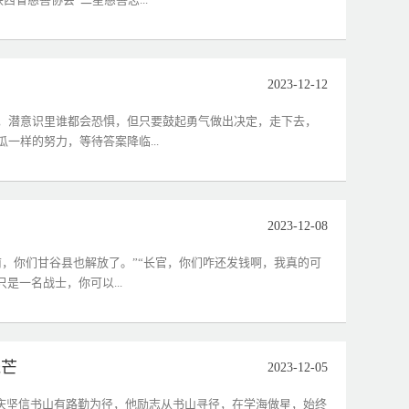
2023-12-12
，潜意识里谁都会恐惧，但只要鼓起勇气做出决定，走下去，
一样的努力，等待答案降临...
2023-12-08
前，你们甘谷县也解放了。”“长官，你们咋还发钱啊，我真的可
是一名战士，你可以...
光芒
2023-12-05
佳庆坚信书山有路勤为径，他励志从书山寻径，在学海做星，始终