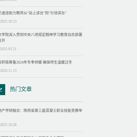
阶递进助力教师从“站上讲台”到“引领讲台”
2025.10.23
京学院深入贯彻中央八项规定精神学习教育动员部署
召开
2025.03.21
校积极筹备2024年冬季供暖 确保师生温暖过冬
2024.11.13
热门文章
动产学研融合：陕西省第三届混凝土职业技能竞赛举
2025.10.28