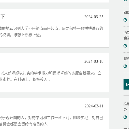
四
当下
2024-03-25
她清醒地认识到大学不是终点而是起点，需要保持一颗拼搏进取的
西
校训，思想上积极上进，...
会
我
2024-03-18
入校以来郎婷婷以扎实的学术能力和追求卓越的态度自我要求。立
素养。在科研上，积极投入...
推
2024-03-11
办
个很乐观开朗的人，对待学习和工作一丝不苟，脚踏实地，对自己
机会都是会留给有准备的人...