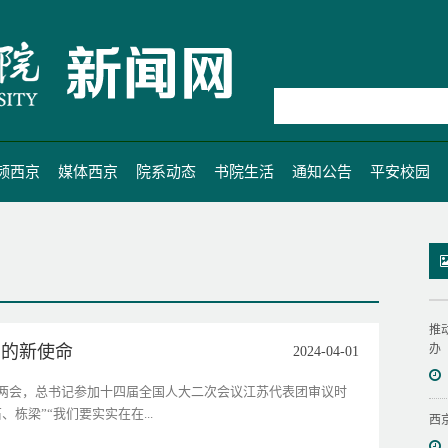
频西京
媒体西京
院系动态
书院生活
通知公告
平安校园
推
育的新使命
办
2024-04-01
两会，总书记参加十四届全国人大二次会议江苏代表团审议时
栋梁”“我们要实实在在...
西