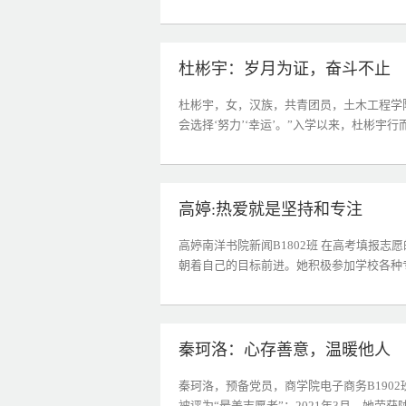
杜彬宇：岁月为证，奋斗不止
杜彬宇，女，汉族，共青团员，土木工程学院
会选择‘努力’‘幸运’。”入学以来，杜彬宇行
高婷:热爱就是坚持和专注
高婷南洋书院新闻B1802班 在高考填报
朝着自己的目标前进。她积极参加学校各种专
秦珂洛：心存善意，温暖他人
秦珂洛，预备党员，商学院电子商务B1902
被评为“最美志愿者”；2021年3月，她荣获陕