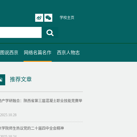
学校主页
图说西京
网络名篇名作
西京人物志
推荐文章
动产学研融合：陕西省第三届混凝土职业技能竞赛举
2025.10.28
京学院师生热议党的二十届四中全会精神
2025.10.24