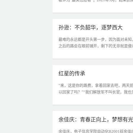
孙逊：不负韶华，逐梦西大
最难的永远都是开头第一步，因为面对未知
之后的路会在眼前铺开，剩下的无非就是傻瓜
红星的传承
“来，这是你的路费，拿着回家去吧，两天
以回家了吗？”“我们解放军不叫长官，我也只
余佳庆：青春正向上，梦想有
余佳庆，电子信息学院自动化B2001班余