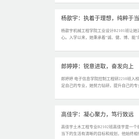
杨歆宇：执着于理想，纯粹于
杨歆宇机械工程学院工业设计B2101班让
心。入学以来，她秉承着“诚、健、博、能”的
郎婷婷：锐意进取，奋发向上
郎婷婷 电子信息学院控制工程研2210班
足自己的专业，她努力钻研，提升自己的专业
高佳宇：凝心聚力，笃行致远
高佳宇土木工程专业B2102班高佳宇是一
当下的生活有清晰的目标和规划，他始终相信